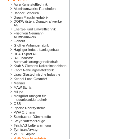
INDUSTRIE
Agru Kunststofftechnik
Aluminiumwerke Ranshofen
Banner Batterien
Braun Maschinenfabrik
DOKW österr. Donaukraftwerke
AG
Energie- und Umwelttechnik
Fried von Neumann,
Aluminiumwerk
Geberit
Gföllner Anhängerfabrik
Haginger Industrieanlagenbau
HEAD Sport AG
IAG Industrie-
Automatisierungsgesellschaft
Kraft & Clemens Kellereimaschinen
Knorr Nahrungsmittelfabrik
Lisec Glastechnische Industrie
Kessel-Loos GesmbH
Manner
MAW Styria
Milupa
Mosgöller Anlagen für
Industrielackiertechnik
ÖBB
Pipelife Rohrsysteme
PWA Ortmann
Steinbacher Dämmstoffe
Steyr Nutzfahrzeuge
Teich AG Lufterwärmung
Tyrolean Airways
VOEST-Alpine
Voith Maschinenfabrik