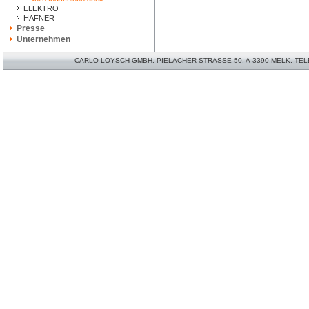
ELEKTRO
HAFNER
Presse
Unternehmen
CARLO-LOYSCH GMBH. PIELACHER STRASSE 50, A-3390 MELK. TELEFO