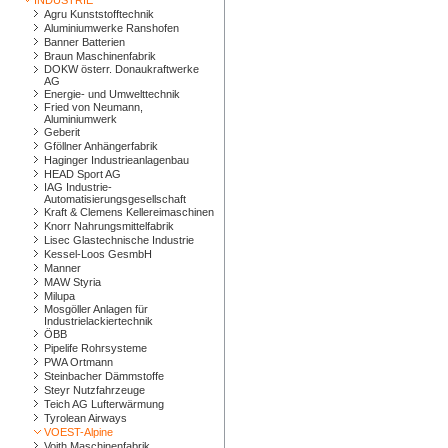
INDUSTRIE
Agru Kunststofftechnik
Aluminiumwerke Ranshofen
Banner Batterien
Braun Maschinenfabrik
DOKW österr. Donaukraftwerke
AG
Energie- und Umwelttechnik
Fried von Neumann,
Aluminiumwerk
Geberit
Gföllner Anhängerfabrik
Haginger Industrieanlagenbau
HEAD Sport AG
IAG Industrie-
Automatisierungsgesellschaft
Kraft & Clemens Kellereimaschinen
Knorr Nahrungsmittelfabrik
Lisec Glastechnische Industrie
Kessel-Loos GesmbH
Manner
MAW Styria
Milupa
Mosgöller Anlagen für
Industrielackiertechnik
ÖBB
Pipelife Rohrsysteme
PWA Ortmann
Steinbacher Dämmstoffe
Steyr Nutzfahrzeuge
Teich AG Lufterwärmung
Tyrolean Airways
VOEST-Alpine
Voith Maschinenfabrik