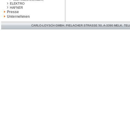
ELEKTRO
HAFNER
Presse
Unternehmen
CARLO-LOYSCH GMBH. PIELACHER STRASSE 50, A-3390 MELK. TELEFO