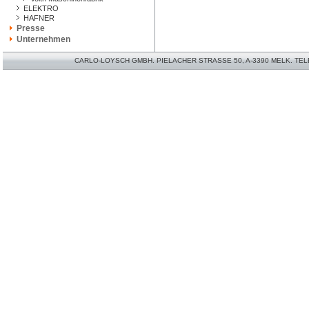
ELEKTRO
HAFNER
Presse
Unternehmen
CARLO-LOYSCH GMBH. PIELACHER STRASSE 50, A-3390 MELK. TELEFO