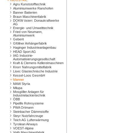
INDUSTRIE
Agru Kunststofftechnik
Aluminiumwerke Ranshofen
Banner Batterien
Braun Maschinenfabrik
DOKW österr. Donaukraftwerke
AG
Energie- und Umwelttechnik
Fried von Neumann,
Aluminiumwerk
Geberit
Gföllner Anhängerfabrik
Haginger Industrieanlagenbau
HEAD Sport AG
IAG Industrie-
Automatisierungsgesellschaft
Kraft & Clemens Kellereimaschinen
Knorr Nahrungsmittelfabrik
Lisec Glastechnische Industrie
Kessel-Loos GesmbH
Manner
MAW Styria
Milupa
Mosgöller Anlagen für
Industrielackiertechnik
ÖBB
Pipelife Rohrsysteme
PWA Ortmann
Steinbacher Dämmstoffe
Steyr Nutzfahrzeuge
Teich AG Lufterwärmung
Tyrolean Airways
VOEST-Alpine
Voith Maschinenfabrik