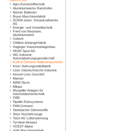
INDUSTRIE
Agru Kunststofftechnik
Aluminiumwerke Ranshofen
Banner Batterien
Braun Maschinenfabrik
DOKW österr. Donaukraftwerke
AG
Energie- und Umwelttechnik
Fried von Neumann,
Aluminiumwerk
Geberit
Gföllner Anhängerfabrik
Haginger Industrieanlagenbau
HEAD Sport AG
IAG Industrie-
Automatisierungsgesellschaft
Kraft & Clemens Kellereimaschinen
Knorr Nahrungsmittelfabrik
Lisec Glastechnische Industrie
Kessel-Loos GesmbH
Manner
MAW Styria
Milupa
Mosgöller Anlagen für
Industrielackiertechnik
ÖBB
Pipelife Rohrsysteme
PWA Ortmann
Steinbacher Dämmstoffe
Steyr Nutzfahrzeuge
Teich AG Lufterwärmung
Tyrolean Airways
VOEST-Alpine
Voith Maschinenfabrik