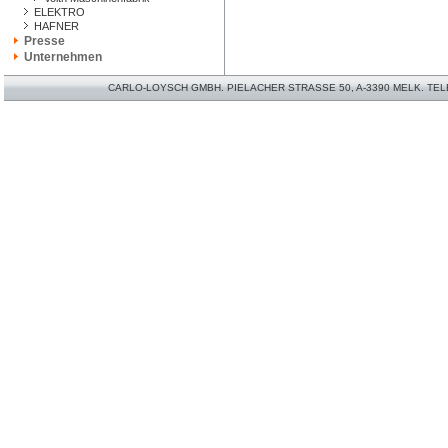
ELEKTRO
HAFNER
Presse
Unternehmen
CARLO-LOYSCH GMBH. PIELACHER STRASSE 50, A-3390 MELK. TELEFO