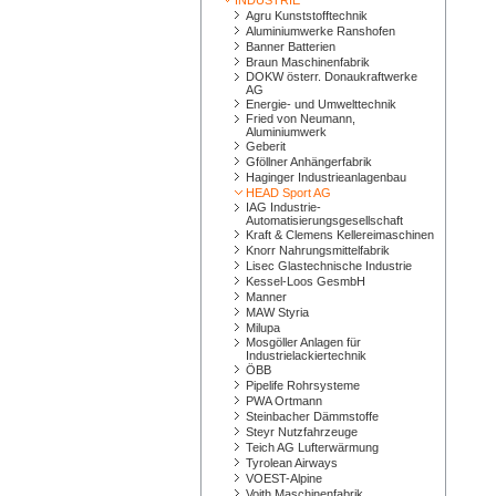
INDUSTRIE
Agru Kunststofftechnik
Aluminiumwerke Ranshofen
Banner Batterien
Braun Maschinenfabrik
DOKW österr. Donaukraftwerke
AG
Energie- und Umwelttechnik
Fried von Neumann,
Aluminiumwerk
Geberit
Gföllner Anhängerfabrik
Haginger Industrieanlagenbau
HEAD Sport AG
IAG Industrie-
Automatisierungsgesellschaft
Kraft & Clemens Kellereimaschinen
Knorr Nahrungsmittelfabrik
Lisec Glastechnische Industrie
Kessel-Loos GesmbH
Manner
MAW Styria
Milupa
Mosgöller Anlagen für
Industrielackiertechnik
ÖBB
Pipelife Rohrsysteme
PWA Ortmann
Steinbacher Dämmstoffe
Steyr Nutzfahrzeuge
Teich AG Lufterwärmung
Tyrolean Airways
VOEST-Alpine
Voith Maschinenfabrik