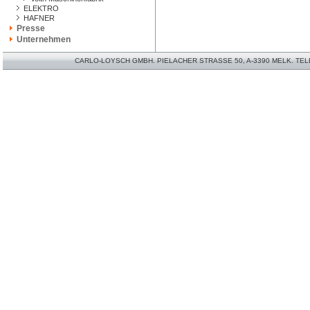
ELEKTRO
HAFNER
Presse
Unternehmen
CARLO-LOYSCH GMBH. PIELACHER STRASSE 50, A-3390 MELK. TELEFO