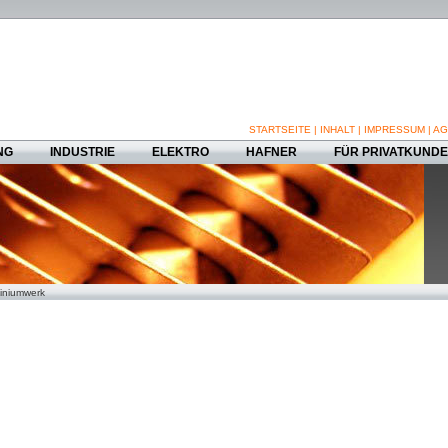
STARTSEITE
|
INHALT
|
IMPRESSUM
|
AG
NG
INDUSTRIE
ELEKTRO
HAFNER
FÜR PRIVATKUND
iniumwerk