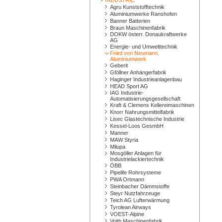
INDUSTRIE
Agru Kunststofftechnik
Aluminiumwerke Ranshofen
Banner Batterien
Braun Maschinenfabrik
DOKW österr. Donaukraftwerke
AG
Energie- und Umwelttechnik
Fried von Neumann,
Aluminiumwerk
Geberit
Gföllner Anhängerfabrik
Haginger Industrieanlagenbau
HEAD Sport AG
IAG Industrie-
Automatisierungsgesellschaft
Kraft & Clemens Kellereimaschinen
Knorr Nahrungsmittelfabrik
Lisec Glastechnische Industrie
Kessel-Loos GesmbH
Manner
MAW Styria
Milupa
Mosgöller Anlagen für
Industrielackiertechnik
ÖBB
Pipelife Rohrsysteme
PWA Ortmann
Steinbacher Dämmstoffe
Steyr Nutzfahrzeuge
Teich AG Lufterwärmung
Tyrolean Airways
VOEST-Alpine
Voith Maschinenfabrik