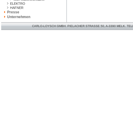
ELEKTRO
HAFNER
Presse
Unternehmen
CARLO-LOYSCH GMBH. PIELACHER STRASSE 50, A-3390 MELK. TELEFO