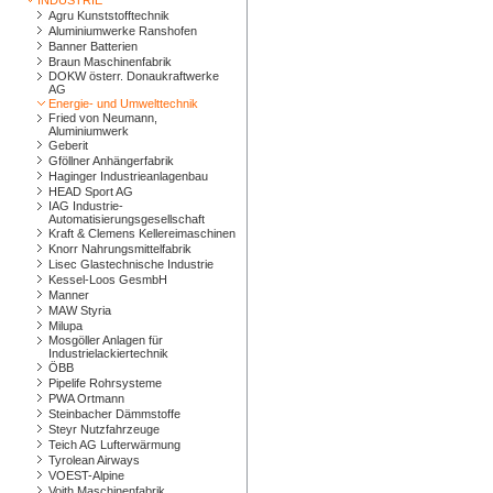
INDUSTRIE
Agru Kunststofftechnik
Aluminiumwerke Ranshofen
Banner Batterien
Braun Maschinenfabrik
DOKW österr. Donaukraftwerke
AG
Energie- und Umwelttechnik
Fried von Neumann,
Aluminiumwerk
Geberit
Gföllner Anhängerfabrik
Haginger Industrieanlagenbau
HEAD Sport AG
IAG Industrie-
Automatisierungsgesellschaft
Kraft & Clemens Kellereimaschinen
Knorr Nahrungsmittelfabrik
Lisec Glastechnische Industrie
Kessel-Loos GesmbH
Manner
MAW Styria
Milupa
Mosgöller Anlagen für
Industrielackiertechnik
ÖBB
Pipelife Rohrsysteme
PWA Ortmann
Steinbacher Dämmstoffe
Steyr Nutzfahrzeuge
Teich AG Lufterwärmung
Tyrolean Airways
VOEST-Alpine
Voith Maschinenfabrik