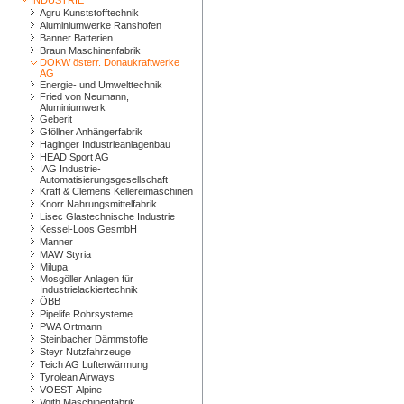
INDUSTRIE
Agru Kunststofftechnik
Aluminiumwerke Ranshofen
Banner Batterien
Braun Maschinenfabrik
DOKW österr. Donaukraftwerke
AG
Energie- und Umwelttechnik
Fried von Neumann,
Aluminiumwerk
Geberit
Gföllner Anhängerfabrik
Haginger Industrieanlagenbau
HEAD Sport AG
IAG Industrie-
Automatisierungsgesellschaft
Kraft & Clemens Kellereimaschinen
Knorr Nahrungsmittelfabrik
Lisec Glastechnische Industrie
Kessel-Loos GesmbH
Manner
MAW Styria
Milupa
Mosgöller Anlagen für
Industrielackiertechnik
ÖBB
Pipelife Rohrsysteme
PWA Ortmann
Steinbacher Dämmstoffe
Steyr Nutzfahrzeuge
Teich AG Lufterwärmung
Tyrolean Airways
VOEST-Alpine
Voith Maschinenfabrik