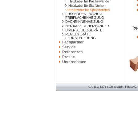
Heizkabel für Kachelwände
Heizkabel für Sitzflächen
Ersatzteile für Speicheröfen
FUSSBODEN-, WAND &
FREIFLÄCHENHEIZUNG
DACHRINNENHEIZUNG
HEIZKABEL & HEIZBÄNDER
Ty
DIVERSE HEIZGERÄTE
REGELGERÄTE,
FERNSTEUERUNG
Fachpartner
Service
Referenzen
Presse
Unternehmen
CARLO-LOYSCH GMBH. PIELACHER