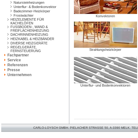
Natursteinheizungen
Unterflur- & Bodenkonvektor
Badezimmer-Heizkörper
Frostwächter
Konvektoren
HEIZELEMENTE FÜR
KACHELÖFEN
FUSSBODEN-, WAND &
FREIFLÄCHENHEIZUNG
DACHRINNENHEIZUNG
HEIZKABEL & HEIZBÄNDER
DIVERSE HEIZGERÄTE
REGELGERÄTE,
Strahlungsheizkörper
FERNSTEUERUNG
Fachpartner
Service
Referenzen
Presse
Unternehmen
Unterflur- und Bodenkonvektoren
CARLO-LOYSCH GMBH. PIELACHER STRASSE 50, A-3390 MELK. TELEFO