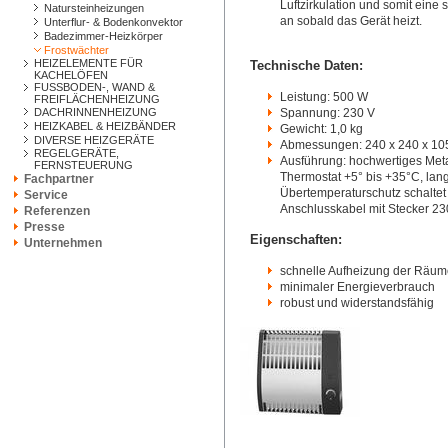
Luftzirkulation und somit eine
Natursteinheizungen
an sobald das Gerät heizt.
Unterflur- & Bodenkonvektor
Badezimmer-Heizkörper
Frostwächter
HEIZELEMENTE FÜR
Technische Daten:
KACHELÖFEN
FUSSBODEN-, WAND &
Leistung: 500 W
FREIFLÄCHENHEIZUNG
DACHRINNENHEIZUNG
Spannung: 230 V
HEIZKABEL & HEIZBÄNDER
Gewicht: 1,0 kg
DIVERSE HEIZGERÄTE
Abmessungen: 240 x 240 x 10
REGELGERÄTE,
Ausführung: hochwertiges Metal
FERNSTEUERUNG
Thermostat +5° bis +35°C, lan
Fachpartner
Übertemperaturschutz schaltet
Service
Anschlusskabel mit Stecker 230
Referenzen
Presse
Eigenschaften:
Unternehmen
schnelle Aufheizung der Räum
minimaler Energieverbrauch
robust und widerstandsfähig