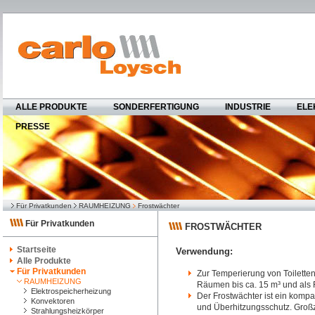
ALLE PRODUKTE
SONDERFERTIGUNG
INDUSTRIE
ELE
PRESSE
Für Privatkunden
RAUMHEIZUNG
Frostwächter
Für Privatkunden
FROSTWÄCHTER
Startseite
Verwendung:
Alle Produkte
Für Privatkunden
Zur Temperierung von Toilette
RAUMHEIZUNG
Räumen bis ca. 15 m³ und als F
Elektrospeicherheizung
Der Frostwächter ist ein komp
Konvektoren
und Überhitzungsschutz. Groß
Strahlungsheizkörper