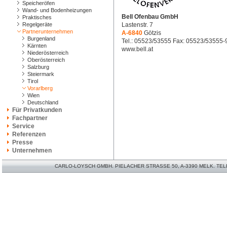
Speicheröfen
Wand- und Bodenheizungen
Bell Ofenbau GmbH
Praktisches
Regelgeräte
Lastenstr. 7
Partnerunternehmen
A-6840
Götzis
Burgenland
Tel.: 05523/53555 Fax: 05523/53555-
Kärnten
www.bell.at
Niederösterreich
Oberösterreich
Salzburg
Steiermark
Tirol
Vorarlberg
Wien
Deutschland
Für Privatkunden
Fachpartner
Service
Referenzen
Presse
Unternehmen
CARLO-LOYSCH GMBH. PIELACHER STRASSE 50, A-3390 MELK. TELEFO