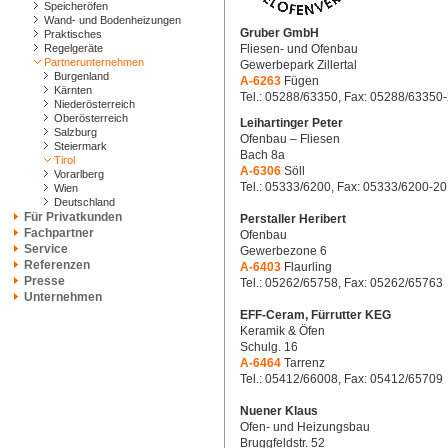
Speicheröfen
Wand- und Bodenheizungen
Gruber GmbH
Praktisches
Regelgeräte
Fliesen- und Ofenbau
Partnerunternehmen
Gewerbepark Zillertal
Burgenland
A-6263
Fügen
Kärnten
Tel.: 05288/63350, Fax: 05288/63350
Niederösterreich
Oberösterreich
Leihartinger Peter
Salzburg
Ofenbau – Fliesen
Steiermark
Bach 8a
Tirol
A-6306
Söll
Vorarlberg
Tel.: 05333/6200, Fax: 05333/6200-20
Wien
Deutschland
Für Privatkunden
Perstaller Heribert
Fachpartner
Ofenbau
Service
Gewerbezone 6
Referenzen
A-6403
Flaurling
Presse
Tel.: 05262/65758, Fax: 05262/65763
Unternehmen
EFF-Ceram, Fürrutter KEG
Keramik & Öfen
Schulg. 16
A-6464
Tarrenz
Tel.: 05412/66008, Fax: 05412/65709
Nuener Klaus
Ofen- und Heizungsbau
Bruggfeldstr. 52