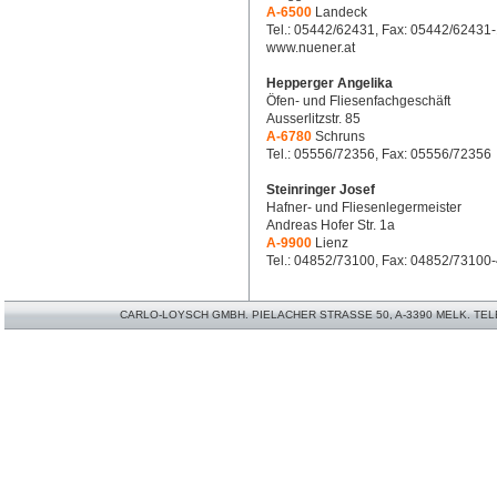
A-6500
Landeck
Tel.: 05442/62431, Fax: 05442/62431
www.nuener.at
Hepperger Angelika
Öfen- und Fliesenfachgeschäft
Ausserlitzstr. 85
A-6780
Schruns
Tel.: 05556/72356, Fax: 05556/72356
Steinringer Josef
Hafner- und Fliesenlegermeister
Andreas Hofer Str. 1a
A-9900
Lienz
Tel.: 04852/73100, Fax: 04852/73100
CARLO-LOYSCH GMBH. PIELACHER STRASSE 50, A-3390 MELK. TELEFO