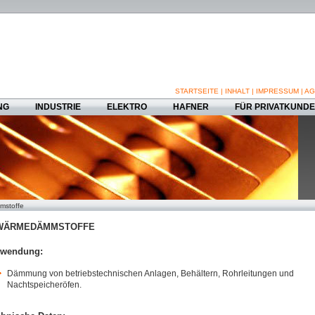
STARTSEITE
|
INHALT
|
IMPRESSUM
|
AG
NG
INDUSTRIE
ELEKTRO
HAFNER
FÜR PRIVATKUND
stoffe
ÄRMEDÄMMSTOFFE
rwendung:
Dämmung von betriebstechnischen Anlagen, Behältern, Rohrleitungen und
Nachtspeicheröfen.