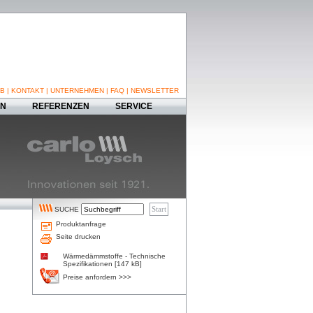
B
|
KONTAKT
|
UNTERNEHMEN
|
FAQ
|
NEWSLETTER
EN
REFERENZEN
SERVICE
SUCHE
Produktanfrage
Seite drucken
Wärmedämmstoffe - Technische
Spezifikationen [147 kB]
Preise anfordern >>>