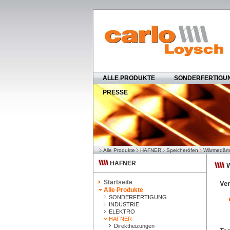
ALLE PRODUKTE
SONDERFERTIGU
PRESSE
Alle Produkte
HAFNER
Speicheröfen
Wärmedämm
HAFNER
W
Startseite
Ve
Alle Produkte
SONDERFERTIGUNG
INDUSTRIE
ELEKTRO
HAFNER
Direktheizungen