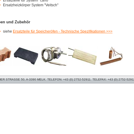
Ersatzteile für System "carlo"
Ersatzheizkörper System "Veitsch"
pen und Zubehör
siehe
Ersatzteile für Speicheröfen - Technische Spezifikationen >>>
 STRASSE 50, A-3390 MELK. TELEFON: +43 (0) 2752-52911. TELEFAX: +43 (0) 2752-5291