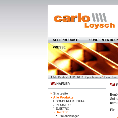
ALLE PRODUKTE
SONDERFERTIGU
PRESSE
Alle Produkte
HAFNER
Speicheröfen
Ersatzteile
HAFNER
E
Startseite
Benöt
Alle Produkte
Sollt
SONDERFERTIGUNG
berat
INDUSTRIE
ELEKTRO
Für u
HAFNER
Direktheizungen