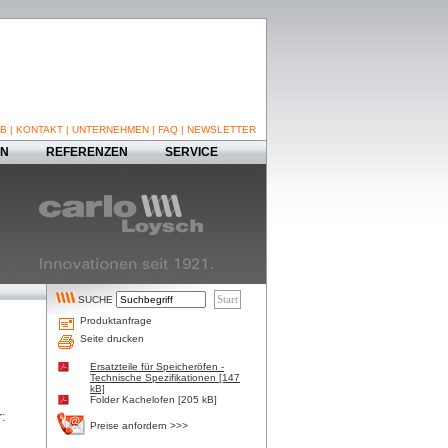
B
|
KONTAKT
|
UNTERNEHMEN
|
FAQ
|
NEWSLETTER
EN
REFERENZEN
SERVICE
SUCHE
Produktanfrage
Seite drucken
Ersatzteile für Speicheröfen -
Technische Spezifikationen [147
kB]
Folder Kachelofen [205 kB]
:
Preise anfordern >>>