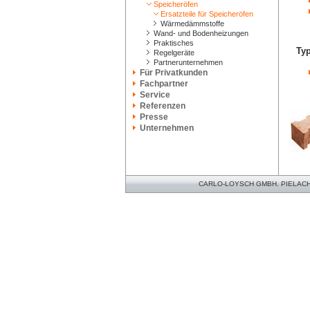
Speicheröfen
Ersatzteile für Speicheröfen
Wärmedämmstoffe
Wand- und Bodenheizungen
Praktisches
Ty
Regelgeräte
Partnerunternehmen
Für Privatkunden
Fachpartner
Service
Referenzen
Presse
Unternehmen
CARLO-LOYSCH GMBH. PIELACHER