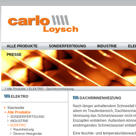
ALLE PRODUKTE
SONDERFERTIGUNG
INDUSTRIE
ELE
PRESSE
Alle Produkte
ELEKTRO
Dachrinnenheizung
ELEKTRO
DACHRINNENHEIZUNG
Nach länger anhaltendem Schneefall k
Startseite
allem im Traufenbereich, Dachbesch
Alle Produkte
Vereisung das Schmelzwasser nicht 
SONDERFERTIGUNG
Eiszapfen entstehen. Außerdem könn
INDUSTRIE
ELEKTRO
eindringendes Schmelzwasser entste
Raumheizung
Eine feuchte- und temperaturüberwac
Diverse Heizgeräte