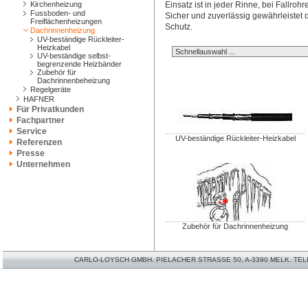
Kirchenheizung
Einsatz ist in jeder Rinne, bei Fallro
Fussboden- und
Sicher und zuverlässig gewährleistet 
Freiflächenheizungen
Schutz.
Dachrinnenheizung
UV-beständige Rückleiter-
Heizkabel
UV-beständige selbst-
begrenzende Heizbänder
Zubehör für
Dachrinnenbeheizung
Regelgeräte
HAFNER
Für Privatkunden
Fachpartner
Service
UV-beständige Rückleiter-Heizkabel
Referenzen
Presse
Unternehmen
Zubehör für Dachrinnenheizung
CARLO-LOYSCH GMBH. PIELACHER STRASSE 50, A-3390 MELK. TELEFO