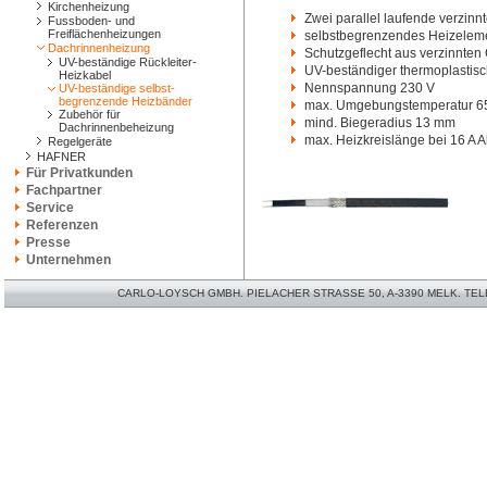
Kirchenheizung
Zwei parallel laufende verzinn
Fussboden- und
Freiflächenheizungen
selbstbegrenzendes Heizeleme
Dachrinnenheizung
Schutzgeflecht aus verzinnten
UV-beständige Rückleiter-
UV-beständiger thermoplastis
Heizkabel
Nennspannung 230 V
UV-beständige selbst-
begrenzende Heizbänder
max. Umgebungstemperatur 6
Zubehör für
mind. Biegeradius 13 mm
Dachrinnenbeheizung
max. Heizkreislänge bei 16 A 
Regelgeräte
HAFNER
Für Privatkunden
Fachpartner
Service
Referenzen
Presse
Unternehmen
CARLO-LOYSCH GMBH. PIELACHER STRASSE 50, A-3390 MELK. TELEFO