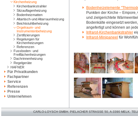
Kirchenheizung
Kirchenbankstrahler
Bodenheizelemente "Thermod
Sitzauflagenheizung
Punkten der Kirche – Empore, C
Bodenheizmatten
und zielgerichtete Wärmeentwi
Altartisch-und Altarraumheizung
Bodenkälte eingesetzt werden
Beichtstuhlbeheizung
angefertigt und können an jede
Orgelraum- und
Instrumentenbeheizung
Infrarot-Kirchenbankstrahler
ei
Zertifizierungen
Infrarot-Minipaneel
für Wohlfüh
Regelungen für
Kirchenheizungen
Referenzen
Fussboden- und
Freiflächenheizungen
Dachrinnenheizung
Regelgeräte
HAFNER
Für Privatkunden
Fachpartner
Service
Referenzen
Presse
Unternehmen
CARLO-LOYSCH GMBH. PIELACHER STRASSE 50, A-3390 MELK. TELEFO