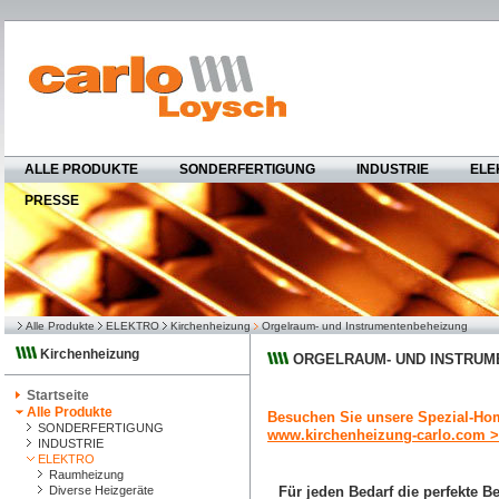
ALLE PRODUKTE
SONDERFERTIGUNG
INDUSTRIE
ELE
PRESSE
Alle Produkte
ELEKTRO
Kirchenheizung
Orgelraum- und Instrumentenbeheizung
Kirchenheizung
ORGELRAUM- UND INSTRUM
Startseite
Alle Produkte
Besuchen Sie unsere Spezial-Ho
SONDERFERTIGUNG
www.kirchenheizung-carlo.com 
INDUSTRIE
ELEKTRO
Raumheizung
Diverse Heizgeräte
Für jeden Bedarf die perfekte 