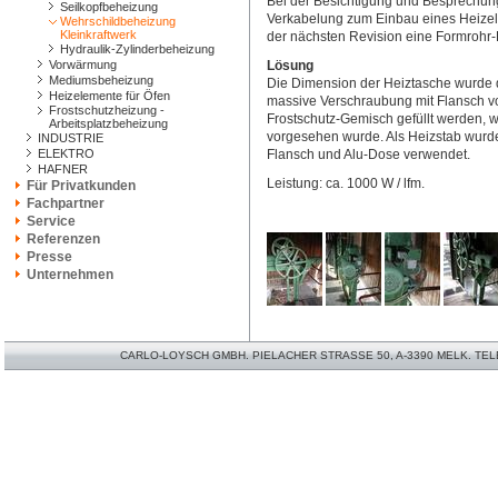
Bei der Besichtigung und Besprechung 
Seilkopfbeheizung
Verkabelung zum Einbau eines Heizel
Wehrschildbeheizung
Kleinkraftwerk
der nächsten Revision eine Formrohr-
Hydraulik-Zylinderbeheizung
Vorwärmung
Lösung
Mediumsbeheizung
Die Dimension der Heiztasche wurde d
Heizelemente für Öfen
massive Verschraubung mit Flansch vo
Frostschutzheizung -
Frostschutz-Gemisch gefüllt werden, w
Arbeitsplatzbeheizung
vorgesehen wurde. Als Heizstab wurd
INDUSTRIE
ELEKTRO
Flansch und Alu-Dose verwendet.
HAFNER
Leistung: ca. 1000 W / lfm.
Für Privatkunden
Fachpartner
Service
Referenzen
Presse
Unternehmen
CARLO-LOYSCH GMBH. PIELACHER STRASSE 50, A-3390 MELK. TELEFO