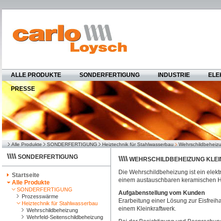
ALLE PRODUKTE
SONDERFERTIGUNG
INDUSTRIE
ELE
PRESSE
Alle Produkte
SONDERFERTIGUNG
Heiztechnik für Stahlwasserbau
Wehrschildbeheizu
SONDERFERTIGUNG
WEHRSCHILDBEHEIZUNG KLE
Die Wehrschildbeheizung ist ein elekt
Startseite
einem austauschbaren keramischen He
Alle Produkte
SONDERFERTIGUNG
Aufgabenstellung vom Kunden
Prozesswärme
Erarbeitung einer Lösung zur Eisfrei
Heiztechnik für Stahlwasserbau
einem Kleinkraftwerk.
Wehrschildbeheizung
Wehrfeld-Seitenschildbeheizung