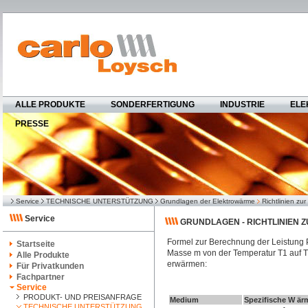
ALLE PRODUKTE
SONDERFERTIGUNG
INDUSTRIE
ELE
PRESSE
Service
TECHNISCHE UNTERSTÜTZUNG
Grundlagen der Elektrowärme
Richtlinien z
Service
GRUNDLAGEN - RICHTLINIEN
Formel zur Berechnung der Leistung P,
Startseite
Masse m von der Temperatur T1 auf T2 
Alle Produkte
erwärmen:
Für Privatkunden
Fachpartner
Service
PRODUKT- UND PREISANFRAGE
Medium
Spezifische W är
TECHNISCHE UNTERSTÜTZUNG