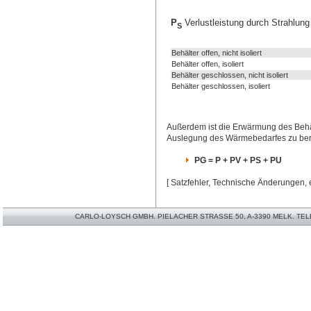
P
Verlustleistung durch Strahlun
S
Behälter offen, nicht isoliert
Behälter offen, isoliert
Behälter geschlossen, nicht isoliert
Behälter geschlossen, isoliert
Außerdem ist die Erwärmung des Behäl
Auslegung des Wärmebedarfes zu berü
PG = P + PV + PS + PU
[ Satzfehler, Technische Änderungen, e
CARLO-LOYSCH GMBH. PIELACHER STRASSE 50, A-3390 MELK. TELEFO