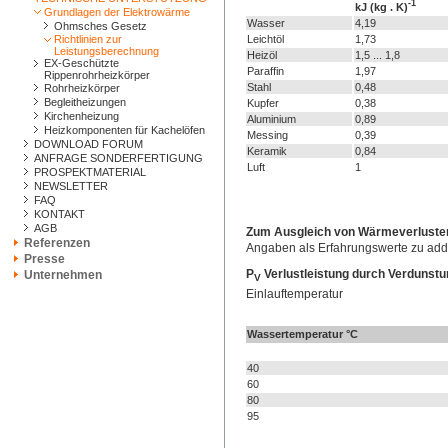
-1
kJ (kg . K)
Grundlagen der Elektrowärme
Wasser
4,19
Ohmsches Gesetz
Richtlinien zur
Leichtöl
1,73
Leistungsberechnung
Heizöl
1,5 ... 1,8
EX-Geschützte
Paraffin
1,97
Rippenrohrheizkörper
Stahl
0,48
Rohrheizkörper
Begleitheizungen
Kupfer
0,38
Kirchenheizung
Aluminium
0,89
Heizkomponenten für Kachelöfen
Messing
0,39
DOWNLOAD FORUM
Keramik
0,84
ANFRAGE SONDERFERTIGUNG
Luft
1
PROSPEKTMATERIAL
NEWSLETTER
FAQ
KONTAKT
AGB
Zum Ausgleich von Wärmeverlust
Referenzen
Angaben als Erfahrungswerte zu add
Presse
P
Verlustleistung durch Verdunstu
Unternehmen
V
Einlauftemperatur
Wassertemperatur °C
40
60
80
95