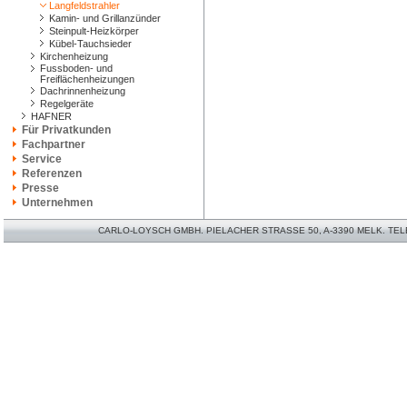
Langfeldstrahler
Kamin- und Grillanzünder
Steinpult-Heizkörper
Kübel-Tauchsieder
Kirchenheizung
Fussboden- und
Freiflächenheizungen
Dachrinnenheizung
Regelgeräte
HAFNER
Für Privatkunden
Fachpartner
Service
Referenzen
Presse
Unternehmen
CARLO-LOYSCH GMBH. PIELACHER STRASSE 50, A-3390 MELK. TELEFO