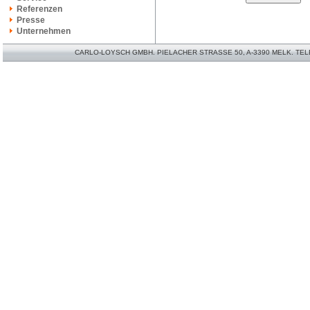
Referenzen
Presse
Unternehmen
CARLO-LOYSCH GMBH. PIELACHER STRASSE 50, A-3390 MELK. TELEFO