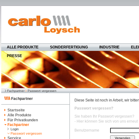
ALLE PRODUKTE
SONDERFERTIGUNG
INDUSTRIE
ELE
PRESSE
Fachpartner
Passwort vergessen
Fachpartner
Diese Seite ist noch in Arbeit, wir bit
Passwort vergessen?
Startseite
Alle Produkte
Sie haben Ihr Passwort vergessen?
Für Privatkunden
- Hier können Sie sich von uns erneut
Fachpartner
Login
Benutzername
Passwort vergessen
Service