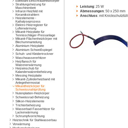
Edelstahl Einschraubheizkörper
Strahlungsheizung für
Leistung
: 25 W
Maschinenbett
Abmessungen
: 50 x 250 mm
Infrarot-Heizfeld mit
Keramikstrahlern
Anschluss
: mit Knickschutztül
Heizelemente -
Kathalyseprozess
Elektro-Heizregister für
Lufterwärmung
Mikanit-Heizplatte für
Tennisschläger-Pressanlage
Mikanit-Flächenheizkörper mit
Blechummantelung
Aluminium Heizplatte
Aluminium Schweißspiegel
Schuh- und Kleidertrockner
Waschwassererhitzer
Heizflansch für
Walzenerwärmung
Heizeinschub für
Kalanderwalzenbeheizung
Messing Heizplatte
Mikanit-Zylinderheizband mit
Anlegethermostat
Mikanitheizkörper für
Schweissnahtprüfung
Nutenplatten-Heizkörper
Schweissrad-Beheizung
Silikon-Heizelemente
Trichterbeheizung
Wasserbad-Fasserhitzer für
Lackerwärmung
Schrumpfvorrichtung
Heiztechnik für Stahlwasserbau
Vorwärmung