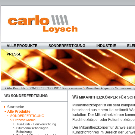
ALLE PRODUKTE
SONDERFERTIGUNG
INDUSTRIE
ELE
PRESSE
Alle Produkte
SONDERFERTIGUNG
Prozesswärme
Mikanitheizkörper für Schweissnah
SONDERFERTIGUNG
MIKANITHEIZKÖRPER FÜR S
Mikanitheizkörper ist ein sehr kompak
Startseite
bestehend aus einem Heizmikanit-Wick
Alle Produkte
Isolation. Der Mikanitheizkörper komm
SONDERFERTIGUNG
Flachheizkörper oder Folienheizkörpe
Prozesswärme
Tun-Dish - Heizvorrichtung
Der Mikanitheizkörper für Schweissna
Bitumenmischanlagen-
Beheizung
Kunststoffrohres im Bereich der Sch