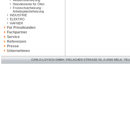
Mediumsbeheizung
Heizelemente für Öfen
Frostschutzheizung -
Arbeitsplatzbeheizung
INDUSTRIE
ELEKTRO
HAFNER
Für Privatkunden
Fachpartner
Service
Referenzen
Presse
Unternehmen
CARLO-LOYSCH GMBH. PIELACHER STRASSE 50, A-3390 MELK. TELEFO