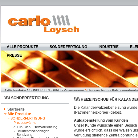
ALLE PRODUKTE
SONDERFERTIGUNG
INDUSTRIE
ELE
PRESSE
Alle Produkte
SONDERFERTIGUNG
Prozesswärme
Heizeinschub für Kalanderwalzenb
SONDERFERTIGUNG
HEIZEINSCHUB FÜR KALAND
Die Kalanderwalzenbeheizung wurde m
Startseite
(Patronenheizkörper) gelöst.
Alle Produkte
SONDERFERTIGUNG
Aufgabenstellung vom Kunden
Prozesswärme
Unser Kunde wünschte einen Besuch 
Tun-Dish - Heizvorrichtung
wurde ersichtlich, dass die Walzen ur
Bitumenmischanlagen-
Beheizung
Verfügung stehende Zentralbohrung ei