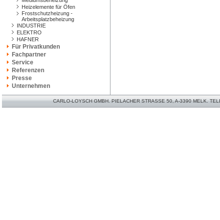
Mediumsbeheizung
Heizelemente für Öfen
Frostschutzheizung -
Arbeitsplatzbeheizung
INDUSTRIE
ELEKTRO
HAFNER
Für Privatkunden
Fachpartner
Service
Referenzen
Presse
Unternehmen
CARLO-LOYSCH GMBH. PIELACHER STRASSE 50, A-3390 MELK. TELEFO