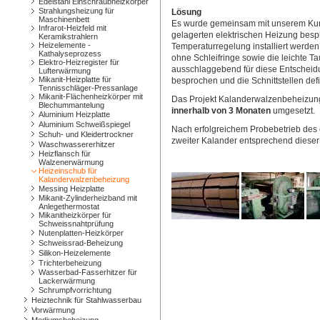
Edelstahl Einschraubheizkörper
Strahlungsheizung für
Lösung
Maschinenbett
Es wurde gemeinsam mit unserem Kund
Infrarot-Heizfeld mit
gelagerten elektrischen Heizung besp
Keramikstrahlern
Heizelemente -
Temperaturregelung installiert werden
Kathalyseprozess
ohne Schleifringe sowie die leichte T
Elektro-Heizregister für
ausschlaggebend für diese Entschei
Lufterwärmung
Mikanit-Heizplatte für
besprochen und die Schnittstellen defi
Tennisschläger-Pressanlage
Mikanit-Flächenheizkörper mit
Das Projekt Kalanderwalzenbeheizung
Blechummantelung
innerhalb von 3 Monaten
umgesetzt.
Aluminium Heizplatte
Aluminium Schweißspiegel
Nach erfolgreichem Probebetrieb des
Schuh- und Kleidertrockner
zweiter Kalander entsprechend diese
Waschwassererhitzer
Heizflansch für
Walzenerwärmung
Heizeinschub für
Kalanderwalzenbeheizung
Messing Heizplatte
Mikanit-Zylinderheizband mit
Anlegethermostat
Mikanitheizkörper für
Schweissnahtprüfung
Nutenplatten-Heizkörper
Schweissrad-Beheizung
Silikon-Heizelemente
Trichterbeheizung
Wasserbad-Fasserhitzer für
Lackerwärmung
Schrumpfvorrichtung
Heiztechnik für Stahlwasserbau
Vorwärmung