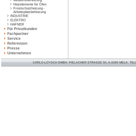
Mediumsbeheizung
Heizelemente für Öfen
Frostschutzheizung -
Arbeitsplatzbeheizung
INDUSTRIE
ELEKTRO
HAFNER
Für Privatkunden
Fachpartner
Service
Referenzen
Presse
Unternehmen
CARLO-LOYSCH GMBH. PIELACHER STRASSE 50, A-3390 MELK. TELEFO