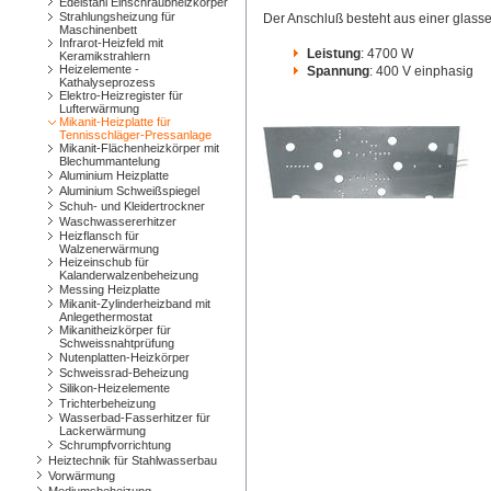
Edelstahl Einschraubheizkörper
Strahlungsheizung für
Der Anschluß besteht aus einer glasse
Maschinenbett
Infrarot-Heizfeld mit
Leistung
: 4700 W
Keramikstrahlern
Heizelemente -
Spannung
: 400 V einphasig
Kathalyseprozess
Elektro-Heizregister für
Lufterwärmung
Mikanit-Heizplatte für
Tennisschläger-Pressanlage
Mikanit-Flächenheizkörper mit
Blechummantelung
Aluminium Heizplatte
Aluminium Schweißspiegel
Schuh- und Kleidertrockner
Waschwassererhitzer
Heizflansch für
Walzenerwärmung
Heizeinschub für
Kalanderwalzenbeheizung
Messing Heizplatte
Mikanit-Zylinderheizband mit
Anlegethermostat
Mikanitheizkörper für
Schweissnahtprüfung
Nutenplatten-Heizkörper
Schweissrad-Beheizung
Silikon-Heizelemente
Trichterbeheizung
Wasserbad-Fasserhitzer für
Lackerwärmung
Schrumpfvorrichtung
Heiztechnik für Stahlwasserbau
Vorwärmung