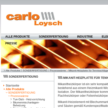
ALLE PRODUKTE
SONDERFERTIGUNG
INDUSTRIE
ELE
PRESSE
Alle Produkte
SONDERFERTIGUNG
Prozesswärme
Mikanit-Heizplatte für Tennisschläg
SONDERFERTIGUNG
MIKANIT-HEIZPLATTE FÜR TE
Mikanitheizkörper ist ein sehr kompak
Startseite
bestehend aus einem Heizmikanit-Wick
Alle Produkte
Isolation. Der Mikanitheizkörper komm
SONDERFERTIGUNG
Flachheizkörper oder Folienheizkörpe
Prozesswärme
Tun-Dish - Heizvorrichtung
Mikanit-Heizelement mit Blechummant
Bitumenmischanlagen-
Beheizung
und Säulen gemäß Kundenspezifikati