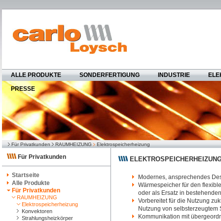
ALLE PRODUKTE
SONDERFERTIGUNG
INDUSTRIE
ELE
PRESSE
Für Privatkunden
RAUMHEIZUNG
Elektrospeicherheizung
Für Privatkunden
ELEKTROSPEICHERHEIZUNG
Startseite
Modernes, ansprechendes Desi
Alle Produkte
Wärmespeicher für den flexible
Für Privatkunden
oder als Ersatz in bestehende
RAUMHEIZUNG
Vorbereitet für die Nutzung zukü
Elektrospeicherheizung
Nutzung von selbsterzeugtem 
Konvektoren
Kommunikation mit übergeordne
Strahlungsheizkörper