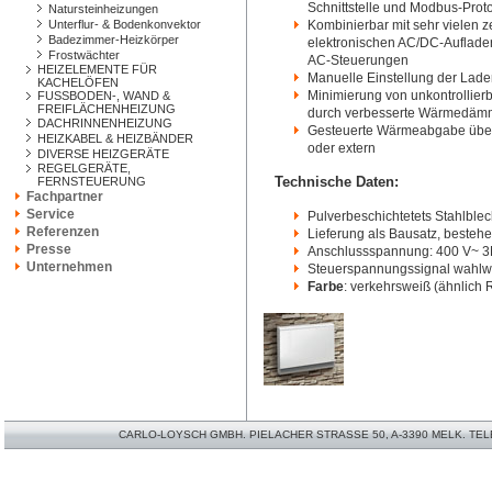
Schnittstelle und Modbus-Proto
Natursteinheizungen
Unterflur- & Bodenkonvektor
Kombinierbar mit sehr vielen z
Badezimmer-Heizkörper
elektronischen AC/DC-Auflade
Frostwächter
AC-Steuerungen
HEIZELEMENTE FÜR
Manuelle Einstellung der Lad
KACHELÖFEN
Minimierung von unkontrollie
FUSSBODEN-, WAND &
FREIFLÄCHENHEIZUNG
durch verbesserte Wärmedämm
DACHRINNENHEIZUNG
Gesteuerte Wärmeabgabe über 
HEIZKABEL & HEIZBÄNDER
oder extern
DIVERSE HEIZGERÄTE
REGELGERÄTE,
Technische Daten:
FERNSTEUERUNG
Fachpartner
Service
Pulverbeschichtetets Stahlbl
Referenzen
Lieferung als Bausatz, besteh
Presse
Anschlussspannung: 400 V~ 3
Unternehmen
Steuerspannungssignal wahlwe
Farbe
: verkehrsweiß (ähnlich
CARLO-LOYSCH GMBH. PIELACHER STRASSE 50, A-3390 MELK. TELEFO