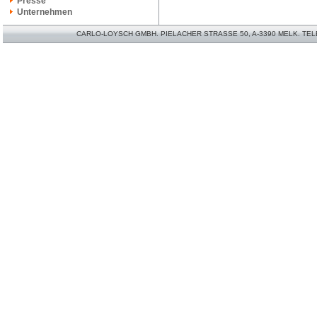
Presse
Unternehmen
CARLO-LOYSCH GMBH. PIELACHER STRASSE 50, A-3390 MELK. TELEFO