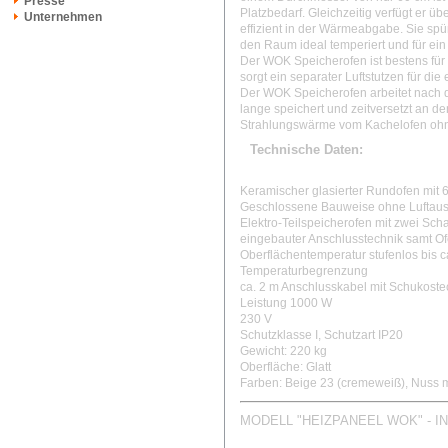
Presse
Platzbedarf. Gleichzeitig verfügt er 
Unternehmen
effizient in der Wärmeabgabe. Sie s
den Raum ideal temperiert und für ei
Der WOK Speicherofen ist bestens fü
sorgt ein separater Luftstutzen für die 
Der WOK Speicherofen arbeitet nach 
lange speichert und zeitversetzt an
Strahlungswärme vom Kachelofen ohn
Technische Daten:
Keramischer glasierter Rundofen mit
Geschlossene Bauweise ohne Luftaust
Elektro-Teilspeicherofen mit zwei Sch
eingebauter Anschlusstechnik samt O
Oberflächentemperatur stufenlos bis c
Temperaturbegrenzung
ca. 2 m Anschlusskabel mit Schukoste
Leistung 1000 W
230 V
Schutzklasse I, Schutzart IP20
Gewicht: 220 kg
Oberfläche: Glatt
Farben: Beige 23 (cremeweiß), Nuss m
MODELL "HEIZPANEEL WOK" - 