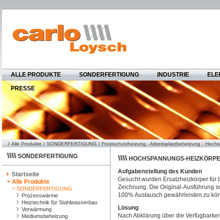
ALLE PRODUKTE
SONDERFERTIGUNG
INDUSTRIE
ELE
PRESSE
Alle Produkte
SONDERFERTIGUNG
Frostschutzheizung - Arbeitsplatzbeheizung
Hochs
SONDERFERTIGUNG
HOCHSPANNUNGS-HEIZKÖRPE
Aufgabenstellung des Kunden
Startseite
Gesucht wurden Ersatzheizkörper für 
Alle Produkte
Zeichnung. Die Original-Ausführung s
SONDERFERTIGUNG
100% Austausch gewährleisten zu kö
Prozesswärme
Heiztechnik für Stahlwasserbau
Lösung
Vorwärmung
Nach Abklärung über die Verfügbarkeit
Mediumsbeheizung