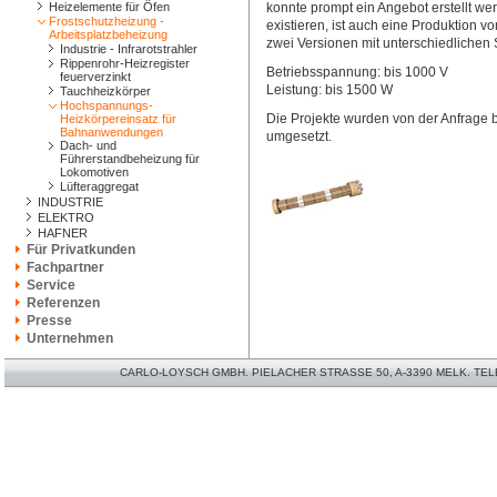
Heizelemente für Öfen
konnte prompt ein Angebot erstellt we
Frostschutzheizung -
existieren, ist auch eine Produktion 
Arbeitsplatzbeheizung
zwei Versionen mit unterschiedlichen
Industrie - Infrarotstrahler
Rippenrohr-Heizregister
Betriebsspannung: bis 1000 V
feuerverzinkt
Leistung: bis 1500 W
Tauchheizkörper
Hochspannungs-
Die Projekte wurden von der Anfrage b
Heizkörpereinsatz für
Bahnanwendungen
umgesetzt.
Dach- und
Führerstandbeheizung für
Lokomotiven
Lüfteraggregat
INDUSTRIE
ELEKTRO
HAFNER
Für Privatkunden
Fachpartner
Service
Referenzen
Presse
Unternehmen
CARLO-LOYSCH GMBH. PIELACHER STRASSE 50, A-3390 MELK. TELEFO