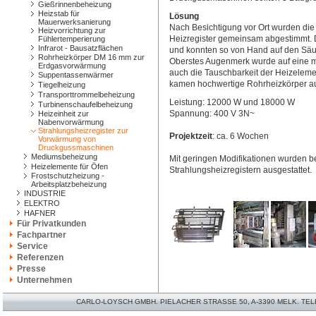
Gießrinnenbeheizung
Heizstab für
Lösung
Mauerwerksanierung
Nach Besichtigung vor Ort wurden di
Heizvorrichtung zur
Heizregister gemeinsam abgestimmt. D
Fühlertemperierung
Infrarot - Bausatzflächen
und konnten so von Hand auf den Sä
Rohrheizkörper DM 16 mm zur
Oberstes Augenmerk wurde auf eine m
Erdgasvorwärmung
auch die Tauschbarkeit der Heizelemen
Suppentassenwärmer
kamen hochwertige Rohrheizkörper au
Tiegelheizung
Transporttrommelbeheizung
Leistung: 12000 W und 18000 W
Turbinenschaufelbeheizung
Spannung: 400 V 3N~
Heizeinheit zur
Nabenvorwärmung
Strahlungsheizregister zur
Projektzeit
: ca. 6 Wochen
Vorwärmung von
Druckgussmaschinen
Mediumsbeheizung
Mit geringen Modifikationen wurden 
Heizelemente für Öfen
Strahlungsheizregistern ausgestattet.
Frostschutzheizung -
Arbeitsplatzbeheizung
INDUSTRIE
ELEKTRO
HAFNER
Für Privatkunden
Fachpartner
Service
Referenzen
Presse
Unternehmen
CARLO-LOYSCH GMBH. PIELACHER STRASSE 50, A-3390 MELK. TELEFO