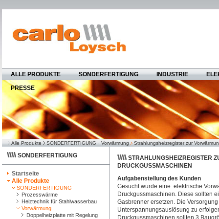
ALLE PRODUKTE
SONDERFERTIGUNG
INDUSTRIE
ELE
PRESSE
Alle Produkte
SONDERFERTIGUNG
Vorwärmung
Strahlungsheizregister zur Vorwärm
SONDERFERTIGUNG
STRAHLUNGSHEIZREGISTER 
DRUCKGUSSMASCHINEN
Startseite
Aufgabenstellung des Kunden
Alle Produkte
Gesucht wurde eine elektrische Vorw
SONDERFERTIGUNG
Druckgussmaschinen. Diese sollten ei
Prozesswärme
Heiztechnik für Stahlwasserbau
Gasbrenner ersetzen. Die Versorgung 
Vorwärmung
Unterspannungsauslösung zu erfolgen 
Doppelheizplatte mit Regelung
Druckgussmaschinen sollten 3 Baugrö