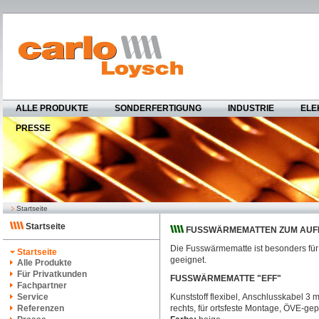
ALLE PRODUKTE
SONDERFERTIGUNG
INDUSTRIE
ELE
PRESSE
Startseite
Startseite
FUSSWÄRMEMATTEN ZUM AUF
Die Fusswärmematte ist besonders für 
Startseite
geeignet.
Alle Produkte
Für Privatkunden
FUSSWÄRMEMATTE "EFF"
Fachpartner
Service
Kunststoff flexibel, Anschlusskabel 3 
Referenzen
rechts, für ortsfeste Montage, ÖVE-gep