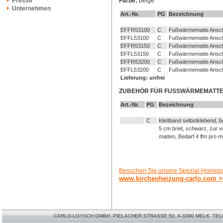
Presse
Farbe:
beige
Unternehmen
Art.-Nr.
PG
Bezeichnung
EFFR53100
C
Fußwärmematte Ansch
EFFL53100
C
Fußwärmematte Anschl
EFFR53150
C
Fußwärmematte Ansch
EFFL53150
C
Fußwärmematte Anschl
EFFR53200
C
Fußwärmematte Ansch
EFFL53200
C
Fußwärmematte Anschl
Lieferung: unfrei
ZUBEHÖR FÜR FUSSWÄRMEMATT
Art.-Nr.
PG
Bezeichnung
C
Klettband selbstklebend,
5 cm breit, schwarz, zur v
matten, Bedarf 4 lfm pro m
Besuchen Sie unsere Spezial-Homepa
www.kirchenheizung-carlo.com 
CARLO-LOYSCH GMBH. PIELACHER STRASSE 50, A-3390 MELK. TELEFO