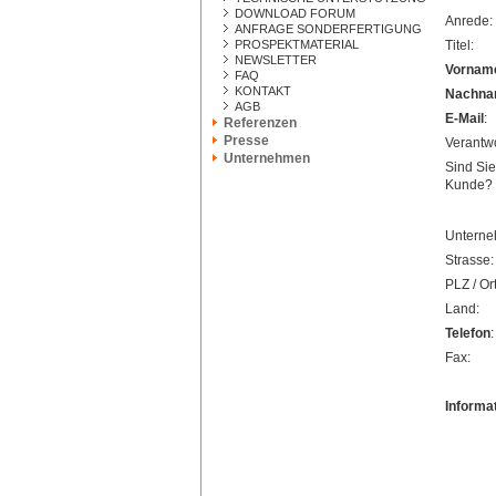
DOWNLOAD FORUM
Anrede:
ANFRAGE SONDERFERTIGUNG
PROSPEKTMATERIAL
Titel:
NEWSLETTER
Vornam
FAQ
KONTAKT
Nachn
AGB
E-Mail
:
Referenzen
Presse
Verantw
Unternehmen
Sind Sie
Kunde?
Unterne
Strasse:
PLZ / Ort
Land:
Telefon
:
Fax:
Informa