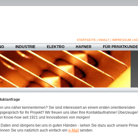
STARTSEITE
|
INHALT
|
IMPRESSUM
|
AG
NG
INDUSTRIE
ELEKTRO
HAFNER
FÜR PRIVATKUND
uktanfrage
en uns näher kennenlernen? Sie sind interessiert an einem ersten orientierenden
sgespräch für Ihr Projekt? Wir freuen uns über Ihre Kontaktaufnahme! Überzeugen
von Know-how seit 1921 und Innovationen von morgen!
e Daten sind übrigens bei uns in guten Händen - sehen Sie dazu auch unsere Privac
nnen Sie uns natürlich auch einfach ein
e-Mail
senden.