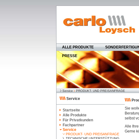
ALLE PRODUKTE
SONDERFERTIGU
PRESSE
Service
PRODUKT- UND PREISANFRAGE
Service
Prod
Sie woll
Startseite
Beratung
Alle Produkte
selbst 
Für Privatkunden
Fachpartner
Alle Ihr
Service
Gerne kö
PRODUKT- UND PREISANFRAGE
TECHNISCHE UNTERSTÜTZUNG