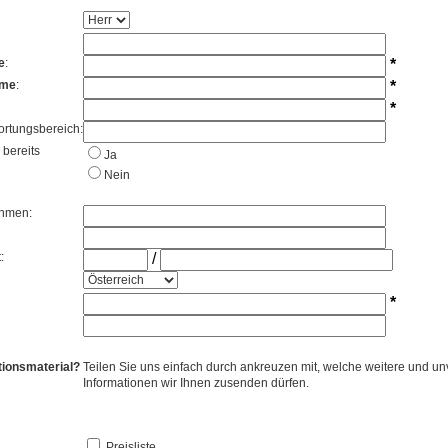
e
:
*
ame
:
*
*
ortungsbereich:
 bereits
Ja
Nein
hmen:
:
/
*
tionsmaterial?
Teilen Sie uns einfach durch ankreuzen mit, welche weitere und un
Informationen wir Ihnen zusenden dürfen.
Preisliste