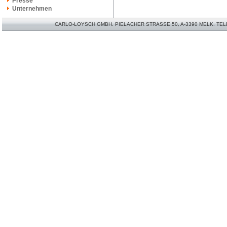
Presse
Unternehmen
CARLO-LOYSCH GMBH. PIELACHER STRASSE 50, A-3390 MELK. TELEFO