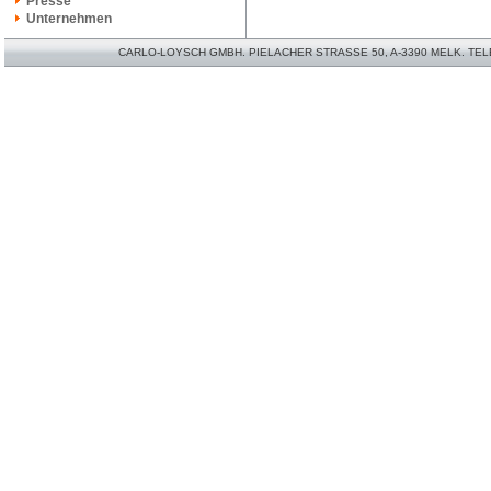
Presse
Unternehmen
CARLO-LOYSCH GMBH. PIELACHER STRASSE 50, A-3390 MELK. TELEFO