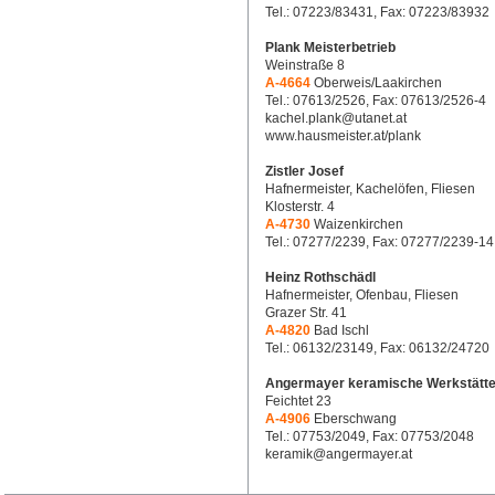
Tel.: 07223/83431, Fax: 07223/83932
Plank Meisterbetrieb
Weinstraße 8
A-4664
Oberweis/Laakirchen
Tel.: 07613/2526, Fax: 07613/2526-4
kachel.plank@utanet.at
www.hausmeister.at/plank
Zistler Josef
Hafnermeister, Kachelöfen, Fliesen
Klosterstr. 4
A-4730
Waizenkirchen
Tel.: 07277/2239, Fax: 07277/2239-14
Heinz Rothschädl
Hafnermeister, Ofenbau, Fliesen
Grazer Str. 41
A-4820
Bad Ischl
Tel.: 06132/23149, Fax: 06132/24720
Angermayer keramische Werkstätt
Feichtet 23
A-4906
Eberschwang
Tel.: 07753/2049, Fax: 07753/2048
keramik@angermayer.at