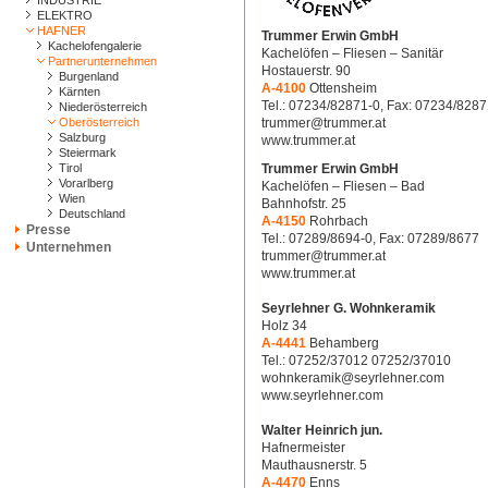
INDUSTRIE
ELEKTRO
HAFNER
Trummer Erwin GmbH
Kachelofengalerie
Kachelöfen – Fliesen – Sanitär
Partnerunternehmen
Hostauerstr. 90
Burgenland
A-4100
Ottensheim
Kärnten
Tel.: 07234/82871-0, Fax: 07234/8287
Niederösterreich
Oberösterreich
trummer@trummer.at
Salzburg
www.trummer.at
Steiermark
Tirol
Trummer Erwin GmbH
Vorarlberg
Kachelöfen – Fliesen – Bad
Wien
Bahnhofstr. 25
Deutschland
A-4150
Rohrbach
Presse
Tel.: 07289/8694-0, Fax: 07289/8677
Unternehmen
trummer@trummer.at
www.trummer.at
Seyrlehner G. Wohnkeramik
Holz 34
A-4441
Behamberg
Tel.: 07252/37012 07252/37010
wohnkeramik@seyrlehner.com
www.seyrlehner.com
Walter Heinrich jun.
Hafnermeister
Mauthausnerstr. 5
A-4470
Enns