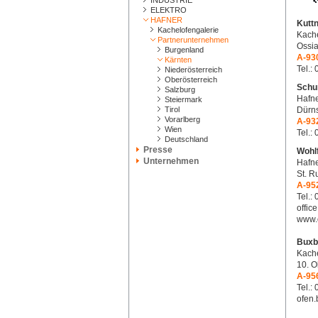
INDUSTRIE
ELEKTRO
HAFNER
Kutt
Kachelofengalerie
Kache
Partnerunternehmen
Ossia
Burgenland
A-93
Kärnten
Tel.:
Niederösterreich
Oberösterreich
Schu
Salzburg
Hafne
Steiermark
Tirol
Dürns
Vorarlberg
A-93
Wien
Tel.:
Deutschland
Presse
Wohl
Unternehmen
Hafne
St. R
A-95
Tel.:
offic
www.o
Buxb
Kache
10. O
A-95
Tel.:
ofen