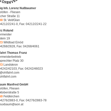
nig Inh. Lorenz Nußbaumer
löfen - Fliesen
cher Straße 11
00
St. Veit/Glan
 04212/2241-0, Fax: 04212/2241-22
rz Roland
rmeister
tein 19
23
Wildbad Einöd
 04268/2828, Fax: 04268/4061
fahrt Thomas Franz
rmeisterbetrieb
uprechter Platz 30
23
Landskron
 04242/42103, Fax: 04242/46023
e@ohlfahrt.com
hlfahrt.com
aum Manfred GmbH
löfen, Fliesen
ktoberstraße 5
60
Feldkirchen
 04276/2883-0, Fax: 04276/2883-78
.buxbaum@aon.at