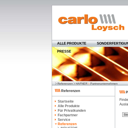
ALLE PRODUKTE
SONDERFERTIGU
PRESSE
Referenzen
HAFNER
Partnerunternehmen
Referenzen
P
Finde
Startseite
Ausla
Alle Produkte
Für Privatkunden
Fachpartner
Service
Referenzen