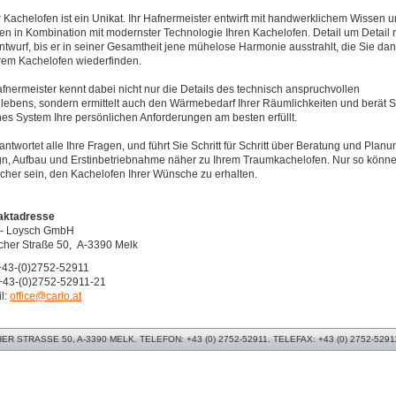
 Kachelofen ist ein Unikat. Ihr Hafnermeister entwirft mit handwerklichem Wissen 
n in Kombination mit modernster Technologie Ihren Kachelofen. Detail um Detail re
ntwurf, bis er in seiner Gesamtheit jene mühelose Harmonie ausstrahlt, die Sie da
rem Kachelofen wiederfinden.
afnermeister kennt dabei nicht nur die Details des technisch anspruchvollen
lebens, sondern ermittelt auch den Wärmebedarf Ihrer Räumlichkeiten und berät S
es System Ihre persönlichen Anforderungen am besten erfüllt.
antwortet alle Ihre Fragen, und führt Sie Schritt für Schritt über Beratung und Planu
n, Aufbau und Erstinbetriebnahme näher zu Ihrem Traumkachelofen. Nur so könn
icher sein, den Kachelofen Ihrer Wünsche zu erhalten.
aktadresse
 - Loysch GmbH
cher Straße 50, A-3390 Melk
 +43-(0)2752-52911
+43-(0)2752-52911-21
l:
office@carlo.at
 STRASSE 50, A-3390 MELK. TELEFON: +43 (0) 2752-52911. TELEFAX: +43 (0) 2752-5291