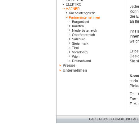
INDUSTRIE
ELEKTRO
Jeder
HAFNER
Könne
Kachelofengalerie
der E
Partnerunternehmen
an Ih
Burgenland
Kärnten
Niederösterreich
Ihr H
Oberösterreich
Innen
Salzburg
welch
Steiermark
Tirol
Er be
Vorarlberg
Desig
Wien
Deutschland
Sie s
Presse
Unternehmen
Kont
carlo
Piela
Tel.:
Fax: 
E-Mai
CARLO-LOYSCH GMBH. PIELACHER