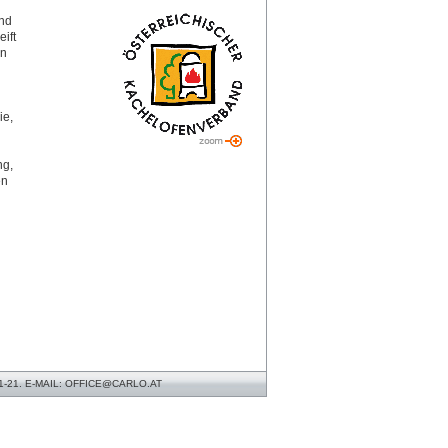
und
ift
nn
ie,
ng,
en
1-21. E-MAIL: OFFICE@CARLO.AT
.