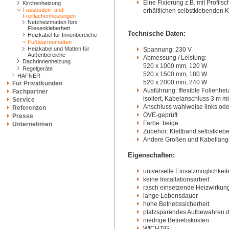
Eine Fixierung z.B. mit Profil
Kirchenheizung
Fussboden- und
erhältlichen selbstklebenden Kl
Freiflächenheizungen
Netzheizmatten fürs
Fliesenkleberbett
Technische Daten:
Heizkabel für Innenbereiche
Fußwärmematten
Heizkabel und Matten für
Spannung: 230 V
Außenbereiche
Abmessung / Leistung:
Dachrinnenheizung
520 x 1000 mm, 120 W
Regelgeräte
520 x 1500 mm, 180 W
HAFNER
520 x 2000 mm, 240 W
Für Privatkunden
Ausführung: fflexible Folienh
Fachpartner
isoliert, Kabelanschluss 3 m mi
Service
Anschluss wahlweise links ode
Referenzen
ÖVE-geprüft
Presse
Farbe: beige
Unternehmen
Zubehör: Klettband selbstklebe
Andere Größen und Kabellänge
Eigenschaften:
universelle Einsatzmöglichkeit
keine Installationsarbeit
rasch einsetzende Heizwirkun
lange Lebensdauer
hohe Betriebssicherheit
platzsparendes Aufbewahren 
niedrige Betriebskosten
WICHTIG: