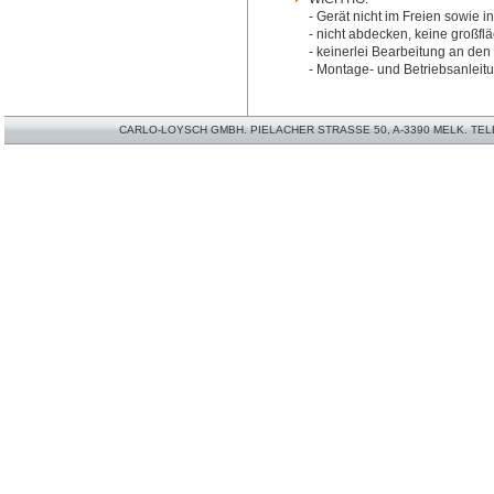
- Gerät nicht im Freien sowie
- nicht abdecken, keine großfl
- keinerlei Bearbeitung an den
- Montage- und Betriebsanleit
CARLO-LOYSCH GMBH. PIELACHER STRASSE 50, A-3390 MELK. TELEFO