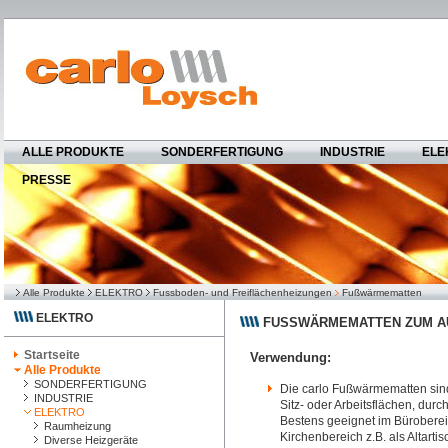
ALLE PRODUKTE
SONDERFERTIGUNG
INDUSTRIE
ELE
PRESSE
Alle Produkte
ELEKTRO
Fussboden- und Freiflächenheizungen
Fußwärmematten
ELEKTRO
FUSSWÄRMEMATTEN ZUM A
Startseite
Verwendung:
Alle Produkte
SONDERFERTIGUNG
Die carlo Fußwärmematten sin
INDUSTRIE
Sitz- oder Arbeitsflächen, durch
ELEKTRO
Bestens geeignet im Bürobereic
Raumheizung
Kirchenbereich z.B. als Altarti
Diverse Heizgeräte