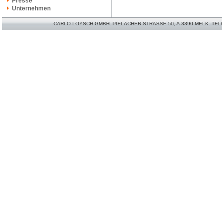
Presse
Unternehmen
CARLO-LOYSCH GMBH. PIELACHER STRASSE 50, A-3390 MELK. TELEFO