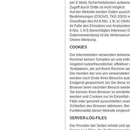
per E-Mail) Sicherheitslücken aufweis
Zugriff durch Dritte ist nicht möglich.
Auf der Website werden Daten ausschl
Bestimmungen (DSGVO, TKG 2003) vera
Grundlage des Art 6 Abs. 1 lit. b) (V
Im Falle des Einsatzes von Analysetoo
6 Abs. 1 lit f) (berechtigtes Interesse
Datenverwendung ist die Verbesserun
Online-Werbung.
COOKIES
Die Internetseiten verwenden teilweis
Rechner keinen Schaden an und entha
Angebot nutzerfreundlicher, effektive
Textdateien, die auf Ihrem Rechner ab
Die meisten der von uns verwendeten 
werden nach Ende Ihres Besuchs auto
Endgerät gespeichert, bis Sie diese l
Browser beim nächsten Besuch wiede
Sie können Ihren Browser so einstelle
werden und Cookies nur im Einzelfall
Fälle oder generell ausschließen sow
Schließen des Browser aktivieren. Bei
Funktionalität dieser Website eingesch
SERVER-LOG-FILES
Der Provider der Seiten erhebt und sp