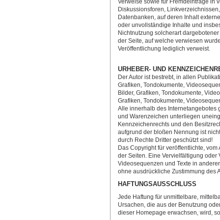
Verweise sowie für Fremdeinträge in 
Diskussionsforen, Linkverzeichnissen,
Datenbanken, auf deren Inhalt externe 
oder unvollständige Inhalte und insb
Nichtnutzung solcherart dargebotener I
der Seite, auf welche verwiesen wurde,
Veröffentlichung lediglich verweist.
URHEBER- UND KENNZEICHENR
Der Autor ist bestrebt, in allen Publi
Grafiken, Tondokumente, Videosequenz
Bilder, Grafiken, Tondokumente, Video
Grafiken, Tondokumente, Videosequen
Alle innerhalb des Internetangebotes 
und Warenzeichen unterliegen uneing
Kennzeichenrechts und den Besitzrech
aufgrund der bloßen Nennung ist nich
durch Rechte Dritter geschützt sind!
Das Copyright für veröffentlichte, vom A
der Seiten. Eine Vervielfältigung od
Videosequenzen und Texte in anderen 
ohne ausdrückliche Zustimmung des Aut
HAFTUNGSAUSSCHLUSS
Jede Haftung für unmittelbare, mitte
Ursachen, die aus der Benutzung oder
dieser Homepage erwachsen, wird, sow