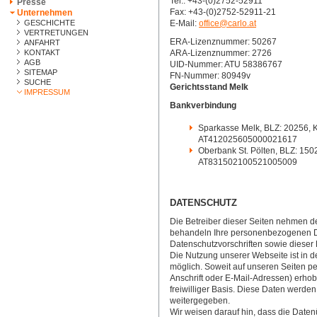
Tel.: +43-(0)2752-52911
Presse
Fax: +43-(0)2752-52911-21
Unternehmen
GESCHICHTE
E-Mail:
office@carlo.at
VERTRETUNGEN
ERA-Lizenznummer: 50267
ANFAHRT
KONTAKT
ARA-Lizenznummer: 2726
AGB
UID-Nummer: ATU 58386767
SITEMAP
FN-Nummer: 80949v
SUCHE
Gerichtsstand Melk
IMPRESSUM
Bankverbindung
Sparkasse Melk, BLZ: 20256,
AT412025605000021617
Oberbank St. Pölten, BLZ: 15
AT831502100521005009
DATENSCHUTZ
Die Betreiber dieser Seiten nehmen de
behandeln Ihre personenbezogenen Da
Datenschutzvorschriften sowie dieser
Die Nutzung unserer Webseite ist in
möglich. Soweit auf unseren Seiten 
Anschrift oder E-Mail-Adressen) erhobe
freiwilliger Basis. Diese Daten werde
weitergegeben.
Wir weisen darauf hin, dass die Daten