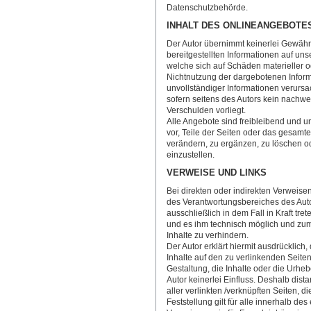
Datenschutzbehörde.
INHALT DES ONLINEANGEBOTE
Der Autor übernimmt keinerlei Gewähr fü
bereitgestellten Informationen auf un
welche sich auf Schäden materieller o
Nichtnutzung der dargebotenen Inform
unvollständiger Informationen verursa
sofern seitens des Autors kein nachwei
Verschulden vorliegt.
Alle Angebote sind freibleibend und un
vor, Teile der Seiten oder das gesam
verändern, zu ergänzen, zu löschen od
einzustellen.
VERWEISE UND LINKS
Bei direkten oder indirekten Verweise
des Verantwortungsbereiches des Auto
ausschließlich in dem Fall in Kraft tre
und es ihm technisch möglich und zum
Inhalte zu verhindern.
Der Autor erklärt hiermit ausdrücklich
Inhalte auf den zu verlinkenden Seite
Gestaltung, die Inhalte oder die Urheb
Autor keinerlei Einfluss. Deshalb dista
aller verlinkten /verknüpften Seiten, 
Feststellung gilt für alle innerhalb d