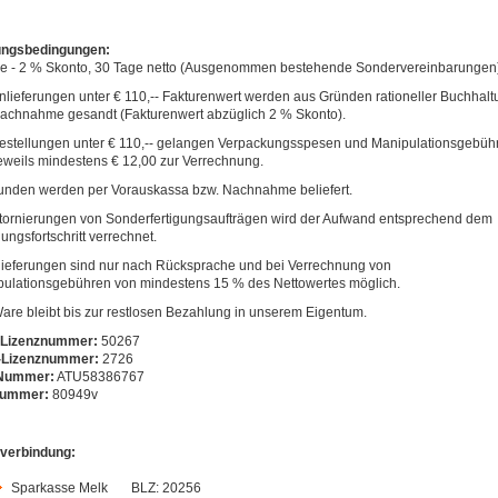
ungsbedingungen:
ge - 2 % Skonto, 30 Tage netto (Ausgenommen bestehende Sondervereinbarungen
lieferungen unter € 110,-- Fakturenwert werden aus Gründen rationeller Buchhalt
achnahme gesandt (Fakturenwert abzüglich 2 % Skonto).
estellungen unter € 110,-- gelangen Verpackungsspesen und Manipulationsgebüh
eweils mindestens € 12,00 zur Verrechnung.
unden werden per Vorauskassa bzw. Nachnahme beliefert.
tornierungen von Sonderfertigungsaufträgen wird der Aufwand entsprechend dem
gungsfortschritt verrechnet.
ieferungen sind nur nach Rücksprache und bei Verrechnung von
ulationsgebühren von mindestens 15 % des Nettowertes möglich.
are bleibt bis zur restlosen Bezahlung in unserem Eigentum.
Lizenznummer:
50267
Lizenznummer:
2726
Nummer:
ATU58386767
ummer:
80949v
verbindung:
Sparkasse Melk BLZ: 20256