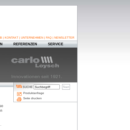
B
|
KONTAKT
|
UNTERNEHMEN
|
FAQ
|
NEWSLETTER
EN
REFERENZEN
SERVICE
SUCHE
Produktanfrage
Seite drucken
so
en
.