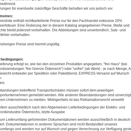
rwährend.
ungen für eventuelle zukünftige Geschäfte behalten wir uns jedoch vor.
emeines:
reisliste enthält nichtkartellierte Preise nur für den Fachhandel exklusive 20%
ertsteuer. Eine Änderung der in diesem Katalog angegebenen Preise, Maße und
hte bleibt jederzeit vorbehalten. Die Abbildungen sind unverbindlich, Satz- und
fehler vorbehalten.
bisherigen Preise sind hiermit ungültig.
erbedingungen:
ieferung erfolgt so, wie bei den einzelnen Produkten angegeben, "frei Haus" (bei
ndssendungen "frei Grenze Österreich") oder "unfrei" (ab Werk) - je nach Menge, A
ewicht entweder per Spedition oder Paketdienst. EXPRESS-Versand auf Wunsch
n
eis.
tandungen betreffend Transportschäden müssen sofort dem jeweiligen
portunternehmen gemeldet werden. Alle anderen Beanstandungen sind unverzügl
em Unternehmen zu melden. Widrigenfalls ist das Reklamationsrecht verwirkt!
iefern ausschließlich nach den Allgemeinen Lieferbedingungen der Elektro- und
ronikindustrie Österreichs, letzte Ausgabe.
zum Lieferumfang gehörenden Dokumentationen werden ausschließlich in deutsch
fert. Dokumentationen in anderen Sprachen sind nicht Bestandteil unseres
rumfangs und werden nur auf Wunsch und gegen Verrechnung zur Verfügung gestel