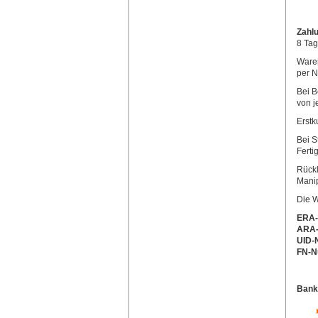
Zahl
8 Ta
Waren
per N
Bei B
von j
Erstk
Bei S
Ferti
Rückl
Manip
Die W
ERA-
ARA-
UID-
FN-N
Bank