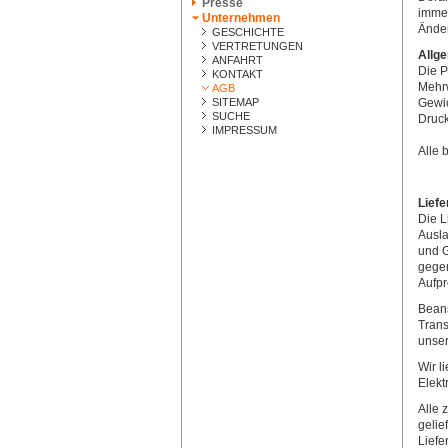
Presse
imme
Unternehmen
Änder
GESCHICHTE
VERTRETUNGEN
Allg
ANFAHRT
Die P
KONTAKT
Mehrw
AGB
SITEMAP
Gewic
SUCHE
Druck
IMPRESSUM
Alle 
Lief
Die L
Ausla
und G
gege
Aufpr
Beans
Trans
unser
Wir l
Elekt
Alle 
gelie
Liefe