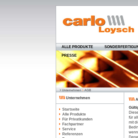
ALLE PRODUKTE
SONDERFERTIGU
PRESSE
Unternehmen
AGB
Unternehmen
A
Gülti
Startseite
Diese
Alle Produkte
für a
Für Privatkunden
mit d
Fachpartner
Bedin
Service
wenn 
Referenzen
Derar