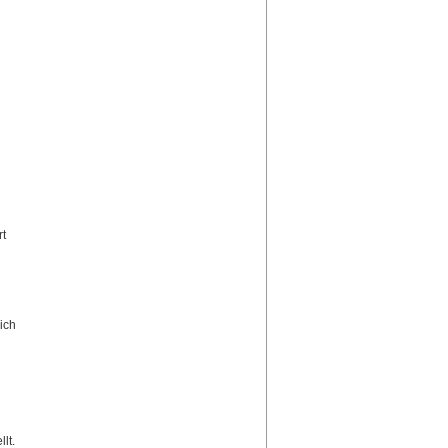
rt
ich
lt.