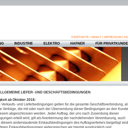
STARTSEITE
|
INHALT
|
IMPRESSUM
|
AG
NG
INDUSTRIE
ELEKTRO
HAFNER
FÜR PRIVATKUND
LLGEMEINE LIEFER- UND GESCHÄFTSBEDINGUNGEN
gkeit ab Oktober 2018:
 Verkaufs- und Lieferbedingungen gelten für die gesamte Geschäftsverbindung, al
lle Verträge, die mit oder nach der Übersendung dieser Bedingungen an den Kund
iesem abgeschlossen werden. Jeder Auftrag, der uns nach Zusendung dieser
gungen erteilt wird, gilt als Anerkennung der nachstehenden Vereinbarung, auch
diesem anderslautende Einkaufsbedingungen des Auftragserteilers beigefügt sind
tigen Einkaufsbedingungen widersprechen wir hiermit ausdrücklich und