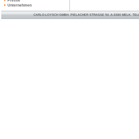
Presse
Unternehmen
CARLO-LOYSCH GMBH. PIELACHER STRASSE 50, A-3390 MELK. TELEFO