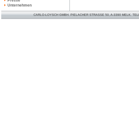
Presse
Unternehmen
CARLO-LOYSCH GMBH. PIELACHER STRASSE 50, A-3390 MELK. TELEFO