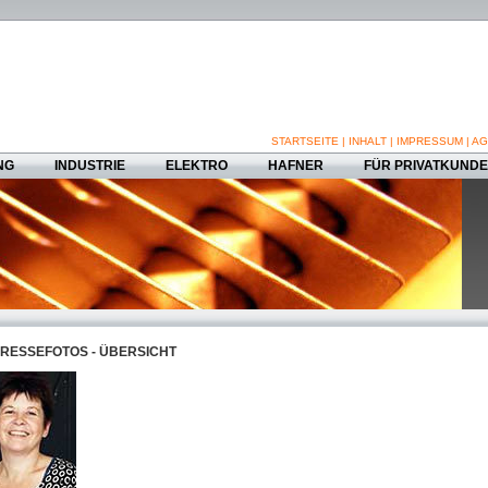
STARTSEITE
|
INHALT
|
IMPRESSUM
|
AG
NG
INDUSTRIE
ELEKTRO
HAFNER
FÜR PRIVATKUND
RESSEFOTOS - ÜBERSICHT