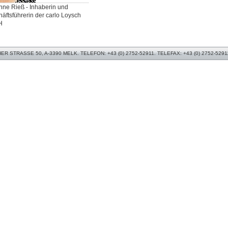
ne Rieß - Inhaberin und
äftsführerin der carlo Loysch
H
 STRASSE 50, A-3390 MELK. TELEFON: +43 (0) 2752-52911. TELEFAX: +43 (0) 2752-5291