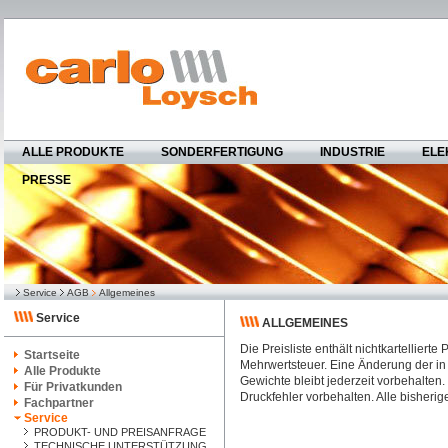
ALLE PRODUKTE
SONDERFERTIGUNG
INDUSTRIE
ELE
PRESSE
Service
AGB
Allgemeines
Service
ALLGEMEINES
Die Preisliste enthält nichtkartelliert
Startseite
Mehrwertsteuer. Eine Änderung der i
Alle Produkte
Gewichte bleibt jederzeit vorbehalten
Für Privatkunden
Druckfehler vorbehalten. Alle bisherige
Fachpartner
Service
PRODUKT- UND PREISANFRAGE
TECHNISCHE UNTERSTÜTZUNG