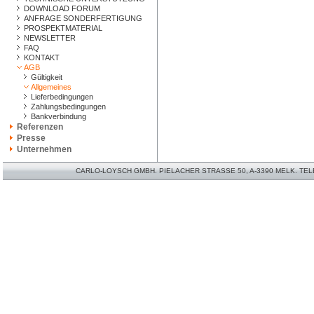
DOWNLOAD FORUM
ANFRAGE SONDERFERTIGUNG
PROSPEKTMATERIAL
NEWSLETTER
FAQ
KONTAKT
AGB
Gültigkeit
Allgemeines
Lieferbedingungen
Zahlungsbedingungen
Bankverbindung
Referenzen
Presse
Unternehmen
CARLO-LOYSCH GMBH. PIELACHER STRASSE 50, A-3390 MELK. TELEFO