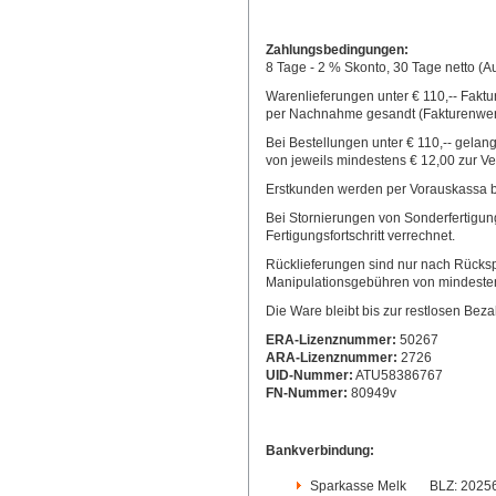
Zahlungsbedingungen:
8 Tage - 2 % Skonto, 30 Tage netto
Warenlieferungen unter € 110,-- Fakt
per Nachnahme gesandt (Fakturenwert
Bei Bestellungen unter € 110,-- gel
von jeweils mindestens € 12,00 zur V
Erstkunden werden per Vorauskassa b
Bei Stornierungen von Sonderfertigu
Fertigungsfortschritt verrechnet.
Rücklieferungen sind nur nach Rücks
Manipulationsgebühren von mindesten
Die Ware bleibt bis zur restlosen Be
ERA-Lizenznummer:
50267
ARA-Lizenznummer:
2726
UID-Nummer:
ATU58386767
FN-Nummer:
80949v
Bankverbindung:
Sparkasse Melk BLZ: 2025