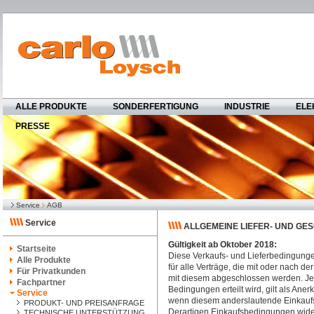
ALLE PRODUKTE
SONDERFERTIGUNG
INDUSTRIE
ELE
PRESSE
Service
AGB
Service
ALLGEMEINE LIEFER- UND G
Gültigkeit ab Oktober 2018:
Startseite
Diese Verkaufs- und Lieferbedingunge
Alle Produkte
für alle Verträge, die mit oder nach
Für Privatkunden
mit diesem abgeschlossen werden. Je
Fachpartner
Bedingungen erteilt wird, gilt als A
Service
wenn diesem anderslautende Einkaufsb
PRODUKT- UND PREISANFRAGE
Derartigen Einkaufsbedingungen wider
TECHNISCHE UNTERSTÜTZUNG