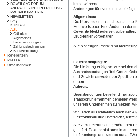
DOWNLOAD FORUM
immerwährend.
ANFRAGE SONDERFERTIGUNG
Änderungen für eventuelle zukünftige 
PROSPEKTMATERIAL
NEWSLETTER
Allgemeines:
FAQ
Die Preisliste enthält nichtkartelliert
KONTAKT
Mehrwertsteuer. Eine Änderung der i
AGB
Gewichte bleibt jederzeit vorbehalten
Gültigkeit
Druckfehler vorbehalten.
Allgemeines
Lieferbedingungen
Alle bisherigen Preise sind hiermit ung
Zahlungsbedingungen
Bankverbindung
Referenzen
Presse
Lieferbedingungen:
Unternehmen
Die Lieferung erfolgt so, wie bei den 
Auslandssendungen "frei Grenze Österr
und Gewicht entweder per Spedition
gegen
Aufpreis.
Beanstandungen betreffend Transport
Transportunternehmen gemeldet werd
unserem Unternehmen zu melden. Widri
Wir liefern ausschließlich nach den A
Elektronikindustrie Österreichs, letzte
Alle zum Lieferumfang gehörenden Do
geliefert. Dokumentationen in anderen
Lieferumfangs und werden nur auf Wu