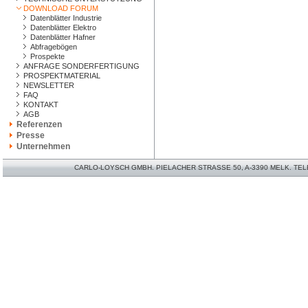
DOWNLOAD FORUM
Datenblätter Industrie
Datenblätter Elektro
Datenblätter Hafner
Abfragebögen
Prospekte
ANFRAGE SONDERFERTIGUNG
PROSPEKTMATERIAL
NEWSLETTER
FAQ
KONTAKT
AGB
Referenzen
Presse
Unternehmen
CARLO-LOYSCH GMBH. PIELACHER STRASSE 50, A-3390 MELK. TELEFO