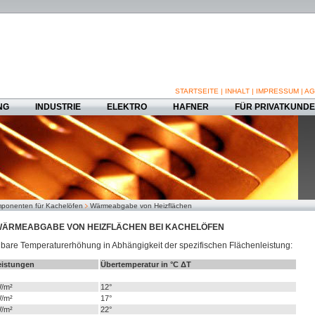
STARTSEITE
|
INHALT
|
IMPRESSUM
|
AG
NG
INDUSTRIE
ELEKTRO
HAFNER
FÜR PRIVATKUND
ponenten für Kachelöfen
Wärmeabgabe von Heizflächen
ÄRMEABGABE VON HEIZFLÄCHEN BEI KACHELÖFEN
lbare Temperaturerhöhung in Abhängigkeit der spezifischen Flächenleistung:
eistungen
Übertemperatur in °C ΔT
W/m²
12°
W/m²
17°
W/m²
22°