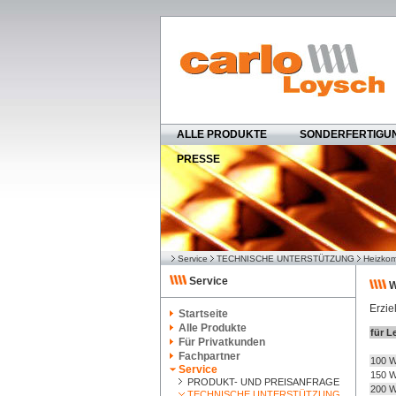
ALLE PRODUKTE
SONDERFERTIGU
PRESSE
Service
TECHNISCHE UNTERSTÜTZUNG
Heizkom
Service
W
Erzie
Startseite
Alle Produkte
für L
Für Privatkunden
Fachpartner
100 
Service
150 
PRODUKT- UND PREISANFRAGE
200 
TECHNISCHE UNTERSTÜTZUNG