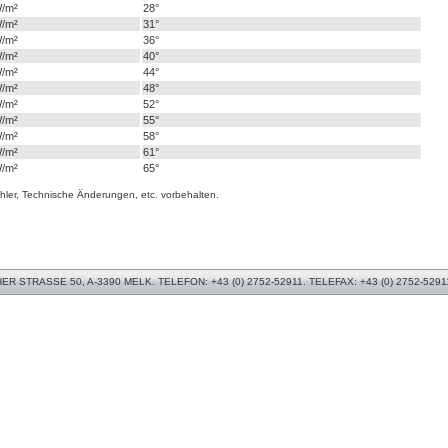
W/m²
28°
W/m²
31°
W/m²
36°
W/m²
40°
W/m²
44°
W/m²
48°
W/m²
52°
W/m²
55°
W/m²
58°
W/m²
61°
W/m²
65°
hler, Technische Änderungen, etc. vorbehalten.
 STRASSE 50, A-3390 MELK. TELEFON: +43 (0) 2752-52911. TELEFAX: +43 (0) 2752-5291