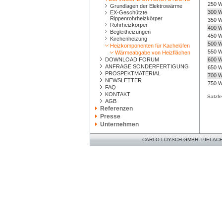
250 
Grundlagen der Elektrowärme
300 
EX-Geschützte
Rippenrohrheizkörper
350 
Rohrheizkörper
400 
Begleitheizungen
450 
Kirchenheizung
500 
Heizkomponenten für Kachelöfen
550 
Wärmeabgabe von Heizflächen
DOWNLOAD FORUM
600 
ANFRAGE SONDERFERTIGUNG
650 
PROSPEKTMATERIAL
700 
NEWSLETTER
750 
FAQ
KONTAKT
Satzfe
AGB
Referenzen
Presse
Unternehmen
CARLO-LOYSCH GMBH. PIELACHER