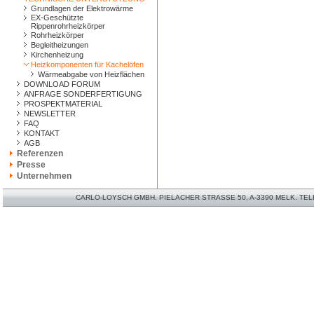
Grundlagen der Elektrowärme
EX-Geschützte
Rippenrohrheizkörper
Rohrheizkörper
Begleitheizungen
Kirchenheizung
Heizkomponenten für Kachelöfen
Wärmeabgabe von Heizflächen
DOWNLOAD FORUM
ANFRAGE SONDERFERTIGUNG
PROSPEKTMATERIAL
NEWSLETTER
FAQ
KONTAKT
AGB
Referenzen
Presse
Unternehmen
CARLO-LOYSCH GMBH. PIELACHER STRASSE 50, A-3390 MELK. TELEFO